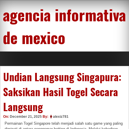
Skip
agencia informativa
to
content
de mexico
Undian Langsung Singapura:
Saksikan Hasil Togel Secara
Langsung
On:
December 21, 2025
By:
alexiz781
Permainan Togel Singapore telah menjadi salah satu game yang paling
diminati di antara penggemar betting di Indonesia. Melalui kehadiran