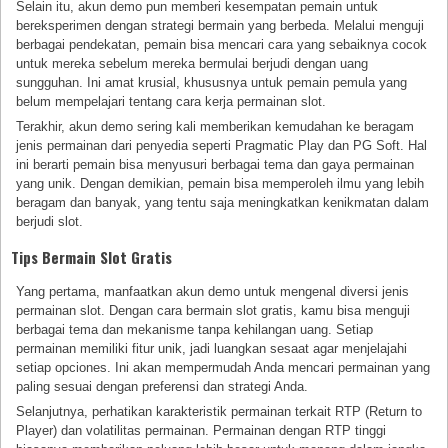
Selain itu, akun demo pun memberi kesempatan pemain untuk
bereksperimen dengan strategi bermain yang berbeda. Melalui menguji
berbagai pendekatan, pemain bisa mencari cara yang sebaiknya cocok
untuk mereka sebelum mereka bermulai berjudi dengan uang
sungguhan. Ini amat krusial, khususnya untuk pemain pemula yang
belum mempelajari tentang cara kerja permainan slot.
Terakhir, akun demo sering kali memberikan kemudahan ke beragam
jenis permainan dari penyedia seperti Pragmatic Play dan PG Soft. Hal
ini berarti pemain bisa menyusuri berbagai tema dan gaya permainan
yang unik. Dengan demikian, pemain bisa memperoleh ilmu yang lebih
beragam dan banyak, yang tentu saja meningkatkan kenikmatan dalam
berjudi slot.
Tips Bermain Slot Gratis
Yang pertama, manfaatkan akun demo untuk mengenal diversi jenis
permainan slot. Dengan cara bermain slot gratis, kamu bisa menguji
berbagai tema dan mekanisme tanpa kehilangan uang. Setiap
permainan memiliki fitur unik, jadi luangkan sesaat agar menjelajahi
setiap opciones. Ini akan mempermudah Anda mencari permainan yang
paling sesuai dengan preferensi dan strategi Anda.
Selanjutnya, perhatikan karakteristik permainan terkait RTP (Return to
Player) dan volatilitas permainan. Permainan dengan RTP tinggi