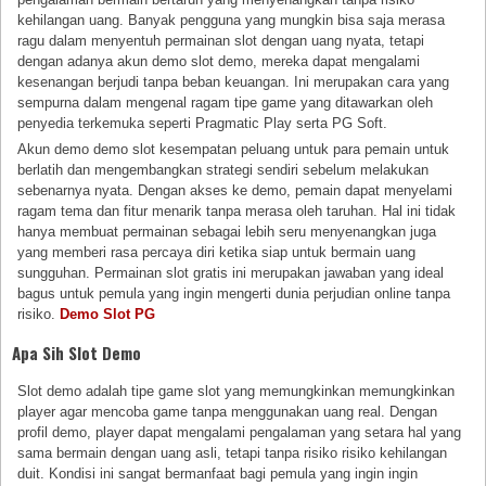
kehilangan uang. Banyak pengguna yang mungkin bisa saja merasa
ragu dalam menyentuh permainan slot dengan uang nyata, tetapi
dengan adanya akun demo slot demo, mereka dapat mengalami
kesenangan berjudi tanpa beban keuangan. Ini merupakan cara yang
sempurna dalam mengenal ragam tipe game yang ditawarkan oleh
penyedia terkemuka seperti Pragmatic Play serta PG Soft.
Akun demo demo slot kesempatan peluang untuk para pemain untuk
berlatih dan mengembangkan strategi sendiri sebelum melakukan
sebenarnya nyata. Dengan akses ke demo, pemain dapat menyelami
ragam tema dan fitur menarik tanpa merasa oleh taruhan. Hal ini tidak
hanya membuat permainan sebagai lebih seru menyenangkan juga
yang memberi rasa percaya diri ketika siap untuk bermain uang
sungguhan. Permainan slot gratis ini merupakan jawaban yang ideal
bagus untuk pemula yang ingin mengerti dunia perjudian online tanpa
risiko.
Demo Slot PG
Apa Sih Slot Demo
Slot demo adalah tipe game slot yang memungkinkan memungkinkan
player agar mencoba game tanpa menggunakan uang real. Dengan
profil demo, player dapat mengalami pengalaman yang setara hal yang
sama bermain dengan uang asli, tetapi tanpa risiko risiko kehilangan
duit. Kondisi ini sangat bermanfaat bagi pemula yang ingin ingin