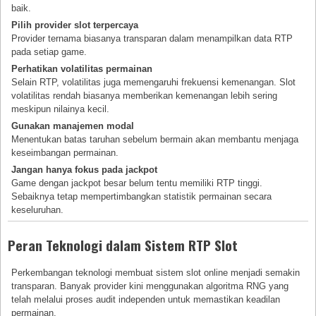
baik.
Pilih provider slot terpercaya
Provider ternama biasanya transparan dalam menampilkan data RTP
pada setiap game.
Perhatikan volatilitas permainan
Selain RTP, volatilitas juga memengaruhi frekuensi kemenangan. Slot
volatilitas rendah biasanya memberikan kemenangan lebih sering
meskipun nilainya kecil.
Gunakan manajemen modal
Menentukan batas taruhan sebelum bermain akan membantu menjaga
keseimbangan permainan.
Jangan hanya fokus pada jackpot
Game dengan jackpot besar belum tentu memiliki RTP tinggi.
Sebaiknya tetap mempertimbangkan statistik permainan secara
keseluruhan.
Peran Teknologi dalam Sistem RTP Slot
Perkembangan teknologi membuat sistem slot online menjadi semakin
transparan. Banyak provider kini menggunakan algoritma RNG yang
telah melalui proses audit independen untuk memastikan keadilan
permainan.