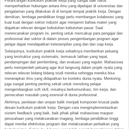
Perancangan kurikulum praktek kerja yang sangat baik harus
memperhatikan hubungan antara ilmu yang dipelajari di universitas dan
pengalaman yang dilakukan di di tempat tempat praktik kerja. Dengan
demikian, lembaga pendidikan tinggi perlu membangun kolaborasi yang
kuat kuat dengan sektor industri agar menjamin bahwa materi yang
diajarkan relevan dengan kebutuhan kebutuhan pasar. Saat
merencanakan program ini, penting untuk mencakup para pengajar dan
profesional dari sektor di dalam proses pengembangan program agar
pelajar dapat mendapatkan keterampilan yang dan dan siap kerja.
Selanjutnya, kurikulum praktik kerja sebaiknya memberikan peluang
yang terstruktur yang sistematis, termasuk latihan yang tepat,
pendampingan dari pembimbing, dan evaluasi yang reguler. Mahasiswa
perlu memperoleh peluang agar ikut langsung dalam projek nyata yang
relevan relevan bidang bidang studi mereka sehingga mereka bisa
menerapkan ilmu yang didapatkan ke konteks dunia nyata. Mentoring
juga sangat penting penting sekali untuk menolong pelajar
mengembangkan soft skill, misalnya berkomunikasi, tim kerja, dan
pemecahan masalah yang esensial di dunia profesional.
Akhirnya, penilaian dan umpan balik menjadi komponen krusial pada
desain kurikulum praktek kerja. Dengan cara mengimplementasikan
sistem feedback yang baik, baik pihak pihak mahasiswa maupun
perusahaan yang melaksanakan magang, lembaga pendidikan tinggi
dapat menilai efektivitas program dan melaksanakan perbaikan yang