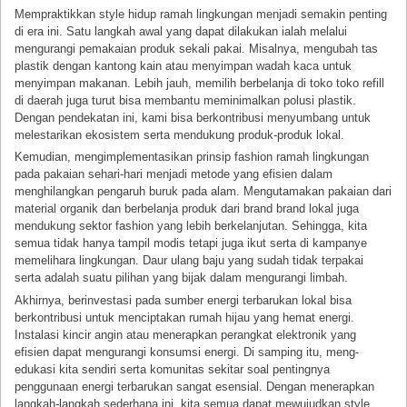
Mempraktikkan style hidup ramah lingkungan menjadi semakin penting
di era ini. Satu langkah awal yang dapat dilakukan ialah melalui
mengurangi pemakaian produk sekali pakai. Misalnya, mengubah tas
plastik dengan kantong kain atau menyimpan wadah kaca untuk
menyimpan makanan. Lebih jauh, memilih berbelanja di toko toko refill
di daerah juga turut bisa membantu meminimalkan polusi plastik.
Dengan pendekatan ini, kami bisa berkontribusi menyumbang untuk
melestarikan ekosistem serta mendukung produk-produk lokal.
Kemudian, mengimplementasikan prinsip fashion ramah lingkungan
pada pakaian sehari-hari menjadi metode yang efisien dalam
menghilangkan pengaruh buruk pada alam. Mengutamakan pakaian dari
material organik dan berbelanja produk dari brand brand lokal juga
mendukung sektor fashion yang lebih berkelanjutan. Sehingga, kita
semua tidak hanya tampil modis tetapi juga ikut serta di kampanye
memelihara lingkungan. Daur ulang baju yang sudah tidak terpakai
serta adalah suatu pilihan yang bijak dalam mengurangi limbah.
Akhirnya, berinvestasi pada sumber energi terbarukan lokal bisa
berkontribusi untuk menciptakan rumah hijau yang hemat energi.
Instalasi kincir angin atau menerapkan perangkat elektronik yang
efisien dapat mengurangi konsumsi energi. Di samping itu, meng-
edukasi kita sendiri serta komunitas sekitar soal pentingnya
penggunaan energi terbarukan sangat esensial. Dengan menerapkan
langkah-langkah sederhana ini, kita semua dapat mewujudkan style