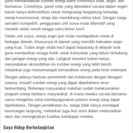
guna memanfaatkan sumber energi alami contohnya solar, angin, dan
biomassa. Contohnya, panel solar yang diproduksi secara dalam negeri
bukan hanya berkontribusi untuk mengurangi bergantung terhadap
energi konvensional, tetapi dan mendukung sektor lokal. Dengan harga
semakin kompetitif, penggunaan unit surya mulai alternatif yang
menarik untuk rumah tangga serta bisnis kecil.
Selain unit surya, energi angin pun mulai mendapatkan minat di
berbagai daerah, khususnya di daerah yang memiliki kekuatan angin
yang kuat. Turbin angin skala kecil dapat terpasang di wilayah rural
guna memberikan tenaga listrik untuk komunitas yang belum terhubung
dari jaringan energi yang ada. Langkah tersebut bukan hanya
menyediakan aksesibilitas ke sumber energi yang lebih bersih,
melainkan juga menyemangati kemandirian energi pada level setempat.
Dengan adanya bantuan pemerintah dan kolaborasi dengan beragam
swasta, inisiatif sumber energi yang dapat diperbaharui terus
berkembang. Beberapa masyarakat malahan sudah melaksanakan
program energi berbasis masyarakat, di mana mereka secara bersama-
sama mengelola serta mendayagunakan potensi energi yang dapat
diperbaharui. Dengan pendekatan itu, warga tidak hanya mendapat
keuntungan langsung, melainkan juga ikut serta dalam melestarikan
alam dan meningkatkan kualitas kehidupan mereka.
Gaya Hidup Berkelanjutan