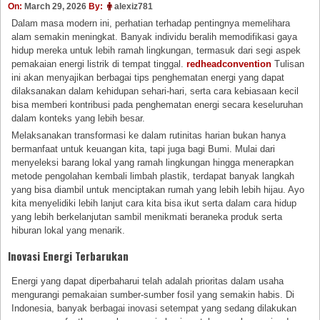
On:
March 29, 2026
By:
alexiz781
Dalam masa modern ini, perhatian terhadap pentingnya memelihara
alam semakin meningkat. Banyak individu beralih memodifikasi gaya
hidup mereka untuk lebih ramah lingkungan, termasuk dari segi aspek
pemakaian energi listrik di tempat tinggal.
redheadconvention
Tulisan
ini akan menyajikan berbagai tips penghematan energi yang dapat
dilaksanakan dalam kehidupan sehari-hari, serta cara kebiasaan kecil
bisa memberi kontribusi pada penghematan energi secara keseluruhan
dalam konteks yang lebih besar.
Melaksanakan transformasi ke dalam rutinitas harian bukan hanya
bermanfaat untuk keuangan kita, tapi juga bagi Bumi. Mulai dari
menyeleksi barang lokal yang ramah lingkungan hingga menerapkan
metode pengolahan kembali limbah plastik, terdapat banyak langkah
yang bisa diambil untuk menciptakan rumah yang lebih lebih hijau. Ayo
kita menyelidiki lebih lanjut cara kita bisa ikut serta dalam cara hidup
yang lebih berkelanjutan sambil menikmati beraneka produk serta
hiburan lokal yang menarik.
Inovasi Energi Terbarukan
Energi yang dapat diperbaharui telah adalah prioritas dalam usaha
mengurangi pemakaian sumber-sumber fosil yang semakin habis. Di
Indonesia, banyak berbagai inovasi setempat yang sedang dilakukan