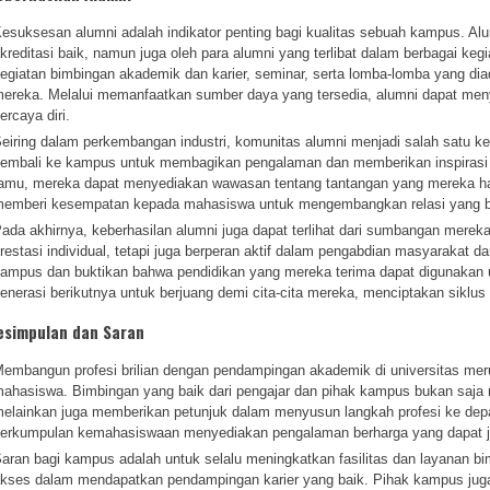
esuksesan alumni adalah indikator penting bagi kualitas sebuah kampus. Alu
kreditasi baik, namun juga oleh para alumni yang terlibat dalam berbagai keg
egiatan bimbingan akademik dan karier, seminar, serta lomba-lomba yang 
ereka. Melalui memanfaatkan sumber daya yang tersedia, alumni dapat meny
ercaya diri.
eiring dalam perkembangan industri, komunitas alumni menjadi salah satu keu
embali ke kampus untuk membagikan pengalaman dan memberikan inspirasi k
amu, mereka dapat menyediakan wawasan tentang tantangan yang mereka ha
emberi kesempatan kepada mahasiswa untuk mengembangkan relasi yang b
ada akhirnya, keberhasilan alumni juga dapat terlihat dari sumbangan merek
restasi individual, tetapi juga berperan aktif dalam pengabdian masyarakat da
ampus dan buktikan bahwa pendidikan yang mereka terima dapat digunakan 
enerasi berikutnya untuk berjuang demi cita-cita mereka, menciptakan siklus p
esimpulan dan Saran
embangun profesi brilian dengan pendampingan akademik di universitas mer
ahasiswa. Bimbingan yang baik dari pengajar dan pihak kampus bukan saja
elainkan juga memberikan petunjuk dalam menyusun langkah profesi ke depan.
erkumpulan kemahasiswaan menyediakan pengalaman berharga yang dapat jad
aran bagi kampus adalah untuk selalu meningkatkan fasilitas dan layanan 
kses dalam mendapatkan pendampingan karier yang baik. Pihak kampus juga