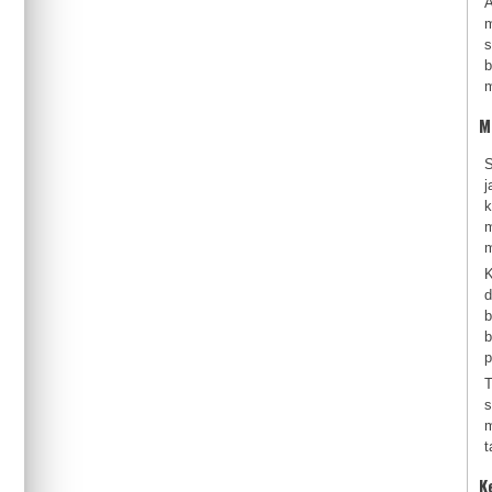
A
m
s
b
m
M
S
j
k
m
m
K
d
b
b
p
T
s
m
t
K