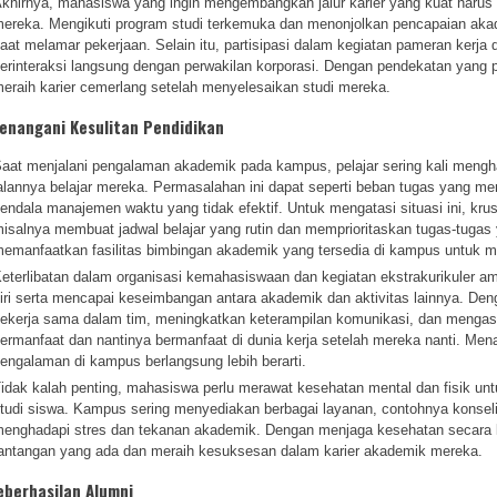
khirnya, mahasiswa yang ingin mengembangkan jalur karier yang kuat harus
ereka. Mengikuti program studi terkemuka dan menonjolkan pencapaian akade
aat melamar pekerjaan. Selain itu, partisipasi dalam kegiatan pameran kerj
erinteraksi langsung dengan perwakilan korporasi. Dengan pendekatan yang p
eraih karier cemerlang setelah menyelesaikan studi mereka.
enangani Kesulitan Pendidikan
aat menjalani pengalaman akademik pada kampus, pelajar sering kali men
alannya belajar mereka. Permasalahan ini dapat seperti beban tugas yang me
endala manajemen waktu yang tidak efektif. Untuk mengatasi situasi ini, krus
isalnya membuat jadwal belajar yang rutin dan memprioritaskan tugas-tugas 
emanfaatkan fasilitas bimbingan akademik yang tersedia di kampus untuk me
eterlibatan dalam organisasi kemahasiswaan dan kegiatan ekstrakurikul
iri serta mencapai keseimbangan antara akademik dan aktivitas lainnya. De
ekerja sama dalam tim, meningkatkan keterampilan komunikasi, dan mengas
ermanfaat dan nantinya bermanfaat di dunia kerja setelah mereka nanti. Men
engalaman di kampus berlangsung lebih berarti.
idak kalah penting, mahasiswa perlu merawat kesehatan mental dan fisik u
tudi siswa. Kampus sering menyediakan berbagai layanan, contohnya konse
enghadapi stres dan tekanan akademik. Dengan menjaga kesehatan secara 
antangan yang ada dan meraih kesuksesan dalam karier akademik mereka.
eberhasilan Alumni