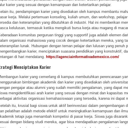
alur karier yang sesuai dengan kemampuan dan ketertarikan pelajar.
elain itu, pendampingan karier yang disediakan oleh kampus membantu mah
asar kerja. Melalui pertemuan konseling, kuliah umum, dan workshop, pelaj
ersedia dan keterampilan yang dibutuhkan di industri. Hal ini memberikan m
asca kelulusan, termasuk ketika mengikuti bursa kerja atau magang di mac
eberadaan komunitas perguruan tinggi yang supportif juga adalah elemen da
alam organisasi mahasiswa yang cocok dengan ketertarikan mereka, yang tak
eterampilan lunak. Hubungan dengan teman pelajar dan lulusan yang penuh
engembangkan karier, menciptakan suasana pendidikan yang konstruktif, dan
intangan di hari mendatang.
https://agenciainformativademexico.com/
trategi Menciptakan Karier
embangun karier yang cemerlang di kampus membutuhkan perencanaan yang 
enggunakan bimbingan akademik dan karier yang disediakan oleh universita
engan pengajar atau alumni yang sudah memiliki pengalaman, yang dapat m
iswa mengidentifikasi arah karier yang sesuai dengan minat dan kapasitas mer
erbagai aktivitas organisasi kemahasiswaan yang tersedia, karena ini dapat 
etelah itu, krusial bagi siswa untuk aktif berinvestasi dalam pengembangan di
an pelatihan adalah metode efektif untuk meningkatkan kemampuan dan ilmu
kademik tetapi juga menambah kompetisi di pasar kerja. Siswa juga disaran
esuai dengan bidang studi mereka, agar bisa mendapatkan pengalaman lang