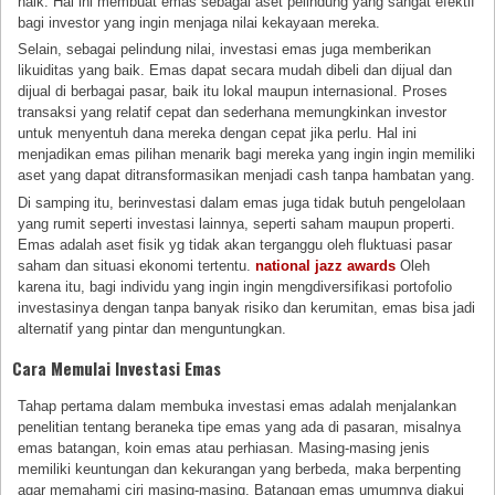
naik. Hal ini membuat emas sebagai aset pelindung yang sangat efektif
bagi investor yang ingin menjaga nilai kekayaan mereka.
Selain, sebagai pelindung nilai, investasi emas juga memberikan
likuiditas yang baik. Emas dapat secara mudah dibeli dan dijual dan
dijual di berbagai pasar, baik itu lokal maupun internasional. Proses
transaksi yang relatif cepat dan sederhana memungkinkan investor
untuk menyentuh dana mereka dengan cepat jika perlu. Hal ini
menjadikan emas pilihan menarik bagi mereka yang ingin ingin memiliki
aset yang dapat ditransformasikan menjadi cash tanpa hambatan yang.
Di samping itu, berinvestasi dalam emas juga tidak butuh pengelolaan
yang rumit seperti investasi lainnya, seperti saham maupun properti.
Emas adalah aset fisik yg tidak akan terganggu oleh fluktuasi pasar
saham dan situasi ekonomi tertentu.
national jazz awards
Oleh
karena itu, bagi individu yang ingin ingin mengdiversifikasi portofolio
investasinya dengan tanpa banyak risiko dan kerumitan, emas bisa jadi
alternatif yang pintar dan menguntungkan.
Cara Memulai Investasi Emas
Tahap pertama dalam membuka investasi emas adalah menjalankan
penelitian tentang beraneka tipe emas yang ada di pasaran, misalnya
emas batangan, koin emas atau perhiasan. Masing-masing jenis
memiliki keuntungan dan kekurangan yang berbeda, maka berpenting
agar memahami ciri masing-masing. Batangan emas umumnya diakui