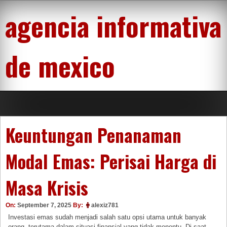
Skip
agencia informativa
to
content
de mexico
Keuntungan Penanaman
Modal Emas: Perisai Harga di
Masa Krisis
On:
September 7, 2025
By:
alexiz781
Investasi emas sudah menjadi salah satu opsi utama untuk banyak
orang, terutama dalam situasi finansial yang tidak menentu. Di saat