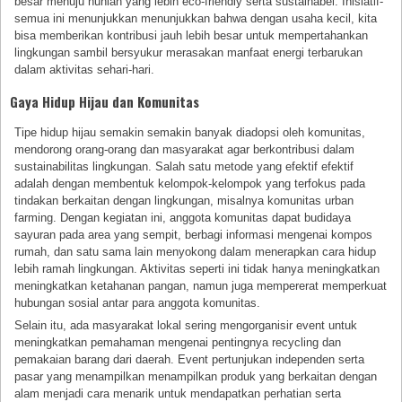
besar menuju hunian yang lebih eco-friendly serta sustainabel. Inisiatif-
semua ini menunjukkan menunjukkan bahwa dengan usaha kecil, kita
bisa memberikan kontribusi jauh lebih besar untuk mempertahankan
lingkungan sambil bersyukur merasakan manfaat energi terbarukan
dalam aktivitas sehari-hari.
Gaya Hidup Hijau dan Komunitas
Tipe hidup hijau semakin semakin banyak diadopsi oleh komunitas,
mendorong orang-orang dan masyarakat agar berkontribusi dalam
sustainabilitas lingkungan. Salah satu metode yang efektif efektif
adalah dengan membentuk kelompok-kelompok yang terfokus pada
tindakan berkaitan dengan lingkungan, misalnya komunitas urban
farming. Dengan kegiatan ini, anggota komunitas dapat budidaya
sayuran pada area yang sempit, berbagi informasi mengenai kompos
rumah, dan satu sama lain menyokong dalam menerapkan cara hidup
lebih ramah lingkungan. Aktivitas seperti ini tidak hanya meningkatkan
meningkatkan ketahanan pangan, namun juga mempererat memperkuat
hubungan sosial antar para anggota komunitas.
Selain itu, ada masyarakat lokal sering mengorganisir event untuk
meningkatkan pemahaman mengenai pentingnya recycling dan
pemakaian barang dari daerah. Event pertunjukan independen serta
pasar yang menampilkan menampilkan produk yang berkaitan dengan
alam menjadi cara menarik untuk mendapatkan perhatian serta