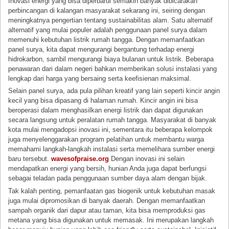
Inovasi energi yang bisa diperbarui semakin banyak dibicarakan
perbincangan di kalangan masyarakat sekarang ini, seiring dengan
meningkatnya pengertian tentang sustainabilitas alam. Satu alternatif
alternatif yang mulai populer adalah penggunaan panel surya dalam
memenuhi kebutuhan listrik rumah tangga. Dengan memanfaatkan
panel surya, kita dapat mengurangi bergantung terhadap energi
hidrokarbon, sambil mengurangi biaya bulanan untuk listrik. Beberapa
penawaran dari dalam negeri bahkan memberikan solusi instalasi yang
lengkap dari harga yang bersaing serta keefisienan maksimal.
Selain panel surya, ada pula pilihan kreatif yang lain seperti kincir angin
kecil yang bisa dipasang di halaman rumah. Kincir angin ini bisa
beroperasi dalam menghasilkan energi listrik dan dapat digunakan
secara langsung untuk peralatan rumah tangga. Masyarakat di banyak
kota mulai mengadopsi inovasi ini, sementara itu beberapa kelompok
juga menyelenggarakan program pelatihan untuk membantu warga
memahami langkah-langkah instalasi serta memelihara sumber energi
baru tersebut.
wavesofpraise.org
Dengan inovasi ini selain
mendapatkan energi yang bersih, hunian Anda juga dapat berfungsi
sebagai teladan pada penggunaan sumber daya alam dengan bijak.
Tak kalah penting, pemanfaatan gas biogenik untuk kebutuhan masak
juga mulai dipromosikan di banyak daerah. Dengan memanfaatkan
sampah organik dari dapur atau taman, kita bisa memproduksi gas
metana yang bisa digunakan untuk memasak. Ini merupakan langkah